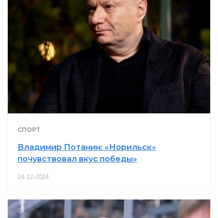
СПОРТ
Владимир Потанин: «Норильск»
почувствовал вкус победы»
24-12-2024