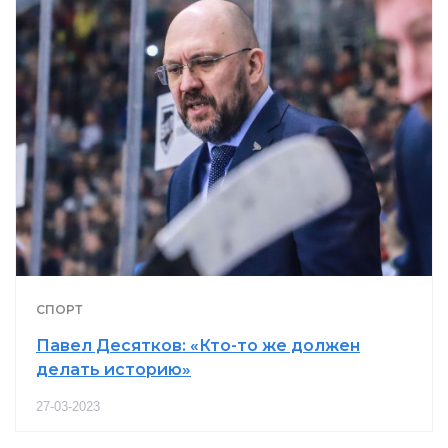
СПОРТ
Павел Десятков: «Кто-то же должен
делать историю»
27-03-2023