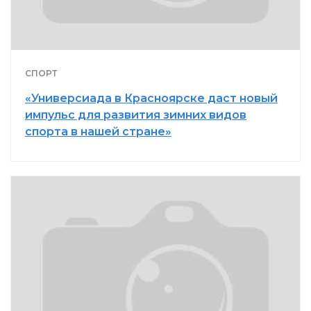
СПОРТ
«Универсиада в Красноярске даст новый
импульс для развития зимних видов
спорта в нашей стране»