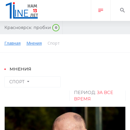
Красноярск:
пробки
0
Главная
Мнения
Спорт
МНЕНИЯ
СПОРТ
ПЕРИОД:
ЗА ВСЕ
ВРЕМЯ