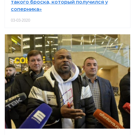
такого броска, который получился у
соперника»
03-03-2020