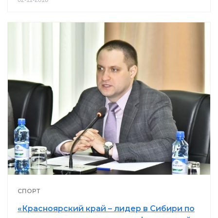
СПОРТ
«Красноярский край – лидер в Сибири по