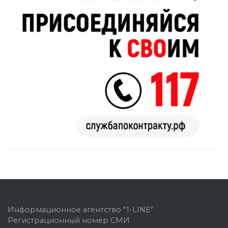
Информационное агентство "1-LINE"
Регистрационный номер СМИ