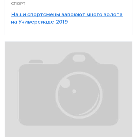
СПОРТ
Наши спортсмены завоюют много золота
на Универсиаде-2019