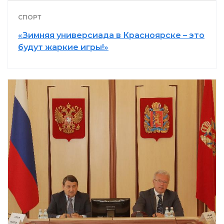
СПОРТ
«Зимняя универсиада в Красноярске – это
будут жаркие игры!»