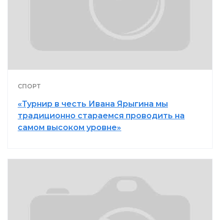
СПОРТ
«Турнир в честь Ивана Ярыгина мы
традиционно стараемся проводить на
самом высоком уровне»