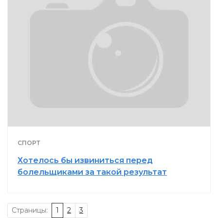
СПОРТ
Хотелось бы извиниться перед
болельщиками за такой результат
Страницы:
1
2
3