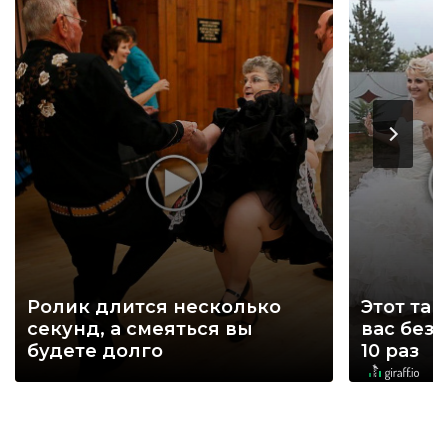
Ролик длится несколько
Этот тан
секунд, а смеяться вы
вас без
будете долго
10 раз