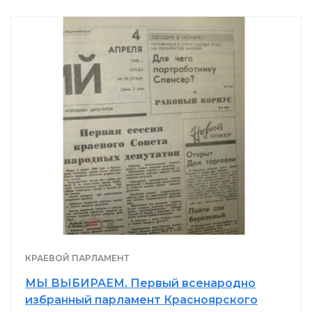
ЗДРАВООХРАНЕНИЕ
Стационар для наблюдения за ирбисами
разместили на юге Красноярского края
08.08.2026 14:00
ПРИРОДА
В Красноярске согласовали облик новых
жилых комплексов на Шахтёров
08.08.2026 13:00
СТРОИТЕЛЬСТВО
Барнаульский спортсмен в 65 лет побил
рекорд России
08.08.2026 12:00
СПОРТ
КРАЕВОЙ ПАРЛАМЕНТ
МЫ ВЫБИРАЕМ. Первый всенародно
В Хакасии крупную сеть АЗС заставят
избранный парламент Красноярского
снизить цены на бензин