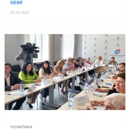
края
08.08.2026 11:00
ТОРГОВЛЯ И УСЛУГИ
05.08.2026
Красноярский кинотеатр отказался
«катать» «Колобка»
08.08.2026 10:00
КУЛЬТУРА
В Красноярском крае мужчина решил
оградить реку забором
08.08.2026 09:00
ОБЩЕСТВО
Прогноз погоды в Красноярске на 8
августа
08.08.2026 06:00
ПОГОДА
ПОЛИТИКА