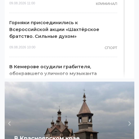
09.08.2026 11:00
КРИМИНАЛ
Горняки присоединились к
Всероссийской акции «Шахтёрское
братство. Сильные духом»
09.08.2026 10:00
СПОРТ
В Кемерове осудили грабителя,
обокравшего уличного музыканта
09.08.2026 09:00
КРИМИНАЛ
Прогноз погоды в Красноярске на 9
августа
09.08.2026 06:00
ПОГОДА
Назад
Дал
В Красноярском крае