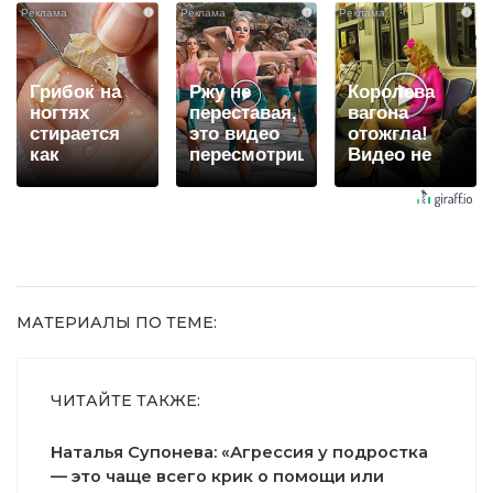
вытворяют,
10 раз
вы будете
i
i
i
когда их не
долго
видят...
Грибок на
Ржу не
Королева
ногтях
переставая,
вагона
стирается
это видео
отожгла!
как
пересмотришь
Видео не
ластиком!
не раз
оставит
Простой
равнодушным
домашний
метод
МАТЕРИАЛЫ ПО ТЕМЕ:
ЧИТАЙТЕ ТАКЖЕ:
Наталья Супонева: «Агрессия у подростка
— это чаще всего крик о помощи или