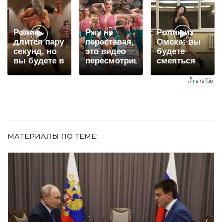
когда их не
долго
видят...
Ролик
Ржу не
Ролик из
длится пару
переставая,
Омска: вы
секунд, но
это видео
будете
вы будете в
пересмотришь
смеяться
шоке от
не раз
долго
увиденного
МАТЕРИАЛЫ ПО ТЕМЕ: