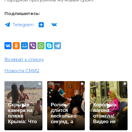
Подпишитесь:
Telegram
Возврат к списку
Новости СМИ2
i
i
i
Скрытая
Ролик
Королева
камера на
длится
вагона
пляже
несколько
отожгла!
Крыма: Что
секунд, а
Видео не
люди
смеяться
оставит