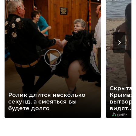
Скрытая
Ролик длится несколько
Крыма: 
секунд, а смеяться вы
вытворя
будете долго
видят...