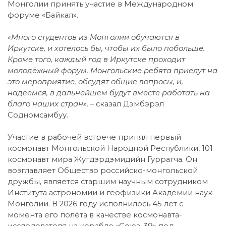
Монголии принять участие в Международном
форуме «Байкал».
«Много студентов из Монголии обучаются в
Иркутске, и хотелось бы, чтобы их было побольше.
Кроме того, каждый год в Иркутске проходит
молодёжный форум. Монгольские ребята приедут на
это мероприятие, обсудят общие вопросы, и,
надеемся, в дальнейшем будут вместе работать на
благо наших стран», –
сказал Дэмбэрэл
Содномсамбуу.
Участие в рабочей встрече принял первый
космонавт Монгольской Народной Республики, 101
космонавт мира Жугдэрдэмидийн Гуррагча. Он
возглавляет Общество российско-монгольской
дружбы, является старшим научным сотрудником
Института астрономии и геофизики Академии наук
Монголии. В 2026 году исполнилось 45 лет с
момента его полёта в качестве космонавта-
исследователя на корабле «Союз-39» под