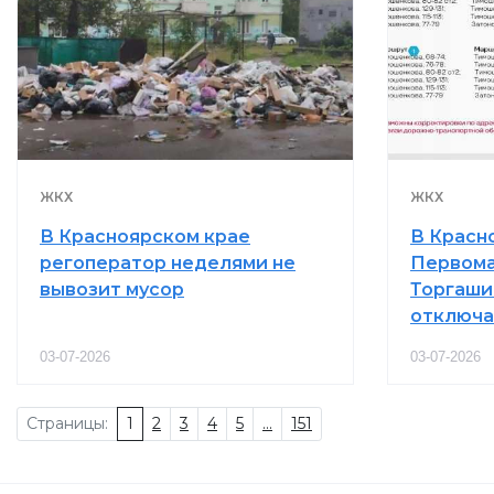
ЖКХ
ЖКХ
В Красноярском крае
В Красно
регоператор неделями не
Первома
вывозит мусор
Торгаши
отключа
03-07-2026
03-07-2026
Страницы:
1
2
3
4
5
...
151