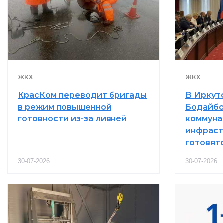
ЖКХ
ЖКХ
КрасКом переводит бригады
В Иркут
в режим повышенной
Бодайбо
готовности из-за ливней
коммуна
инфраст
готовятс
30-07-2026
30-07-2026