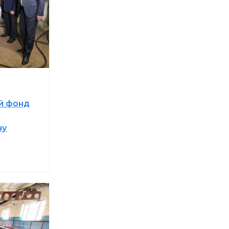
й фонд
ну