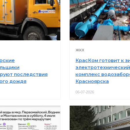
ЖКХ
рские
КрасКом готовит к з
альщики
электротехнический
руют последствия
комплекс водозабор
ого дождя
Красноярска
06-07-2026