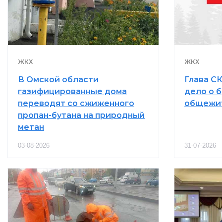
ЖКХ
ЖКХ
В Омской области
Глава СК
газифицированные дома
дело о 
переводят со сжиженного
общежит
пропан-бутана на природный
метан
03-08-2026
31-07-2026