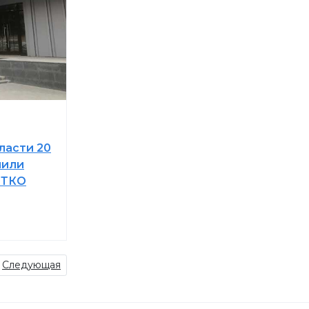
ласти 20
чили
 ТКО
Следующая