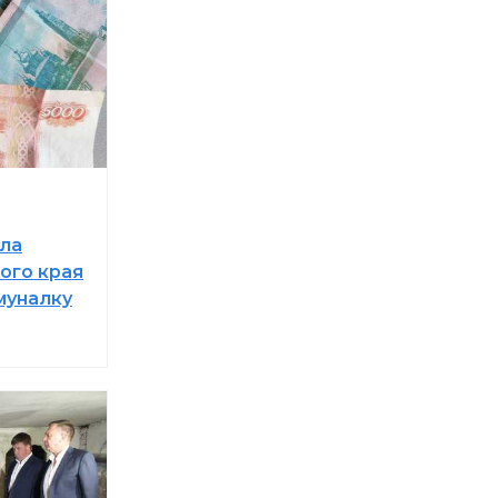
ла
ого края
муналку