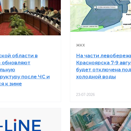
ЖКХ
ской области в
На части левобереж
 обновляют
Красноярска 7-9 авгу
льную
будет отключена по
руктуру после ЧС и
холодной воды
я к зиме
23-07-2026