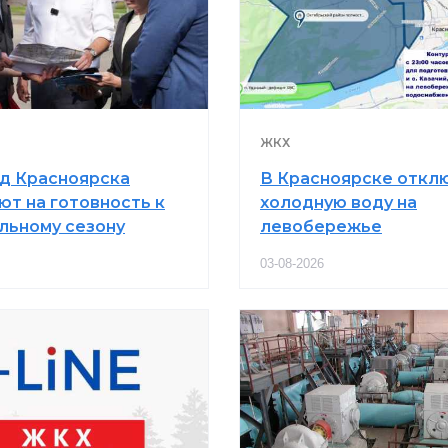
ЖКХ
 Красноярска
В Красноярске откл
ют на готовность к
холодную воду на
льному сезону
левобережье
03-08-2026