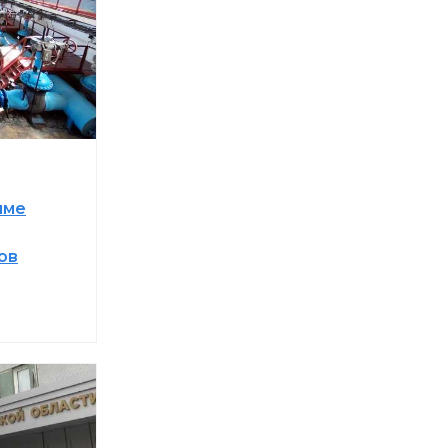
име
ов