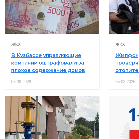
ЖКХ
ЖКХ
В Кузбассе управляющие
Жилфонд
компании оштрафовали за
проверя
плохое содержание домов
отопите
05-08-2026
05-08-2026