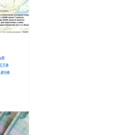
ья
ста
дача