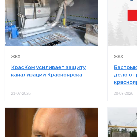
ЖКХ
ЖКХ
КрасКом усиливает защиту
Бастрык
канализации Красноярска
дело о г
красноя
21-07-2026
20-07-2026