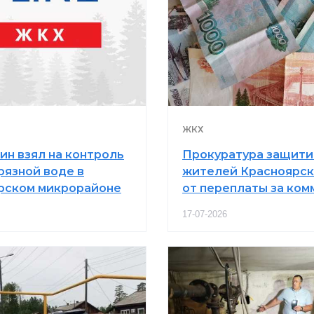
ЖКХ
ин взял на контроль
Прокуратура защити
рязной воде в
жителей Красноярск
рском микрорайоне
от переплаты за ком
17-07-2026