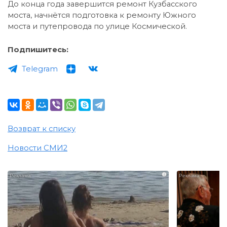
До конца года завершится ремонт Кузбасского
моста, начнётся подготовка к ремонту Южного
моста и путепровода по улице Космической.
Подпишитесь:
Telegram
Возврат к списку
Новости СМИ2
i