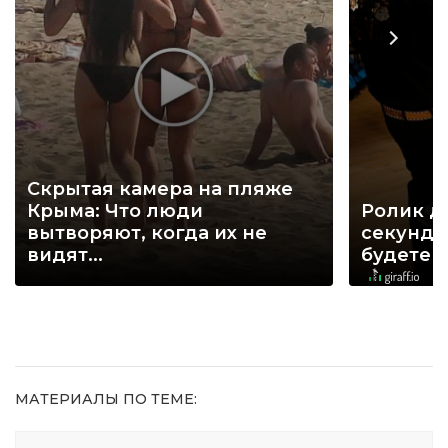
Скрытая камера на пляже
Крыма: Что люди
Ролик д
вытворяют, когда их не
секунд, 
видят...
будете 
МАТЕРИАЛЫ ПО ТЕМЕ: