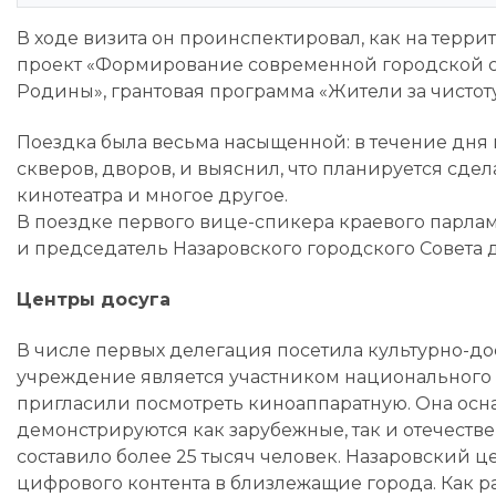
В ходе визита он проинспектировал, как на тер
проект «Формирование современной городской с
Родины», грантовая программа «Жители за чистоту
Поездка была весьма насыщенной: в течение дня 
скверов, дворов, и выяснил, что планируется сде
кинотеатра и многое другое.
В поездке первого вице-спикера краевого парлам
и председатель Назаровского городского Совета д
Центры досуга
В числе первых делегация посетила культурно-до
учреждение является участником национального п
пригласили посмотреть киноаппаратную. Она ос
демонстрируются как зарубежные, так и отечеств
составило более 25 тысяч человек. Назаровский 
цифрового контента в близлежащие города. Как р