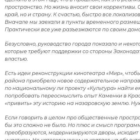
пространство. Но жизнь вносит свои коррективы. 
край, но и страну. К счастью, быстро все локализ
Вначале мы заехали в пункты временного размеще
Практически все уже разъезжаются по своим дом
Безусловно, руководство города показало и неко
которые требуют поддержки со стороны Законода
властью.
Есть идеи реконструкции кинотеатра «Мир», чтоб
района приобрело новое содержательное направл
по национальному ли проекту «Культура» найти е
попробовать переосмыслить опыт Каменки в Крас
«привить» эту историю на назаровскую землю. Нуж
Если говорить в целом про общественные простран
бы это сложно не было. Но плюс и смысл программы
преобразуются, модернизируются дворы, исходит о