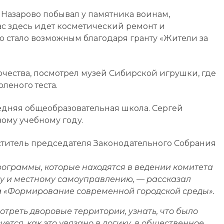
 Назарово побывал у памятника воинам,
с здесь идет косметический ремонт и
о стало возможным благодаря гранту «Жители за
чества, посмотрел музей Сибирской игрушки, где
оленого теста.
едняя общеобразовательная школа. Сергей
вому учебному году.
титель председателя Законодательного Собрания
ограммы, которые находятся в ведении комитета
ву и местному самоуправлению, — рассказал
а «Формирование современной городской среды».
отреть дворовые территории, узнать, что было
зуется, как это увязано в логику, в общественное