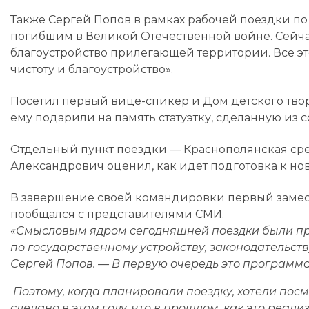
Также Сергей Попов в рамках рабочей поездки по
погибшим в Великой Отечественной войне. Сейча
благоустройство прилегающей территории. Все эт
чистоту и благоустройство».
Посетил первый вице-спикер и Дом детского твор
ему подарили на память статуэтку, сделанную из с
Отдельный пункт поездки — Краснополянская ср
Александрович оценил, как идет подготовка к но
В завершение своей командировки первый замес
пообщался с представителями СМИ.
«Смысловым ядром сегодняшней поездки были пр
по государственному устройству, законодательст
Сергей Попов. — В первую очередь это программ
Поэтому, когда планировали поездку, хотели посм
сделано в этом году, что в прошлом, как это реали