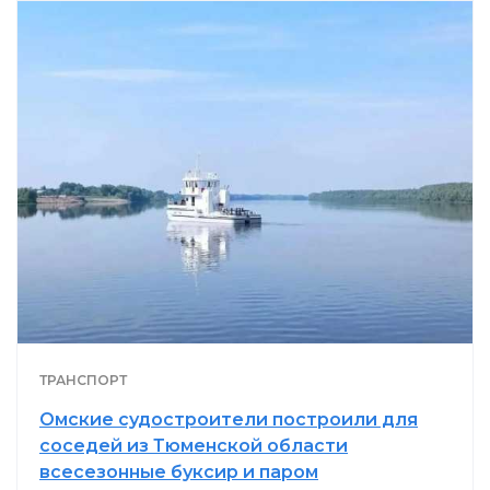
ТРАНСПОРТ
Омские судостроители построили для
соседей из Тюменской области
всесезонные буксир и паром