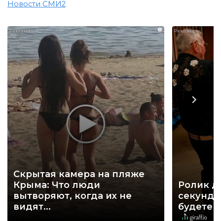
Новости СМИ2
i
Скрытая камера на пляже
Крыма: Что люди
Ролик д
вытворяют, когда их не
секунд, 
видят...
будете 