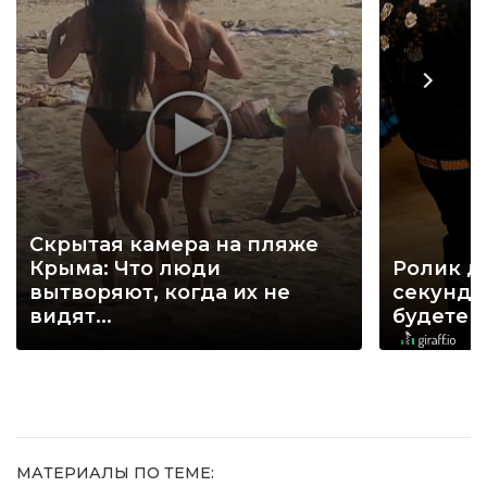
Скрытая камера на пляже
Крыма: Что люди
Ролик д
вытворяют, когда их не
секунд, 
видят...
будете 
МАТЕРИАЛЫ ПО ТЕМЕ: