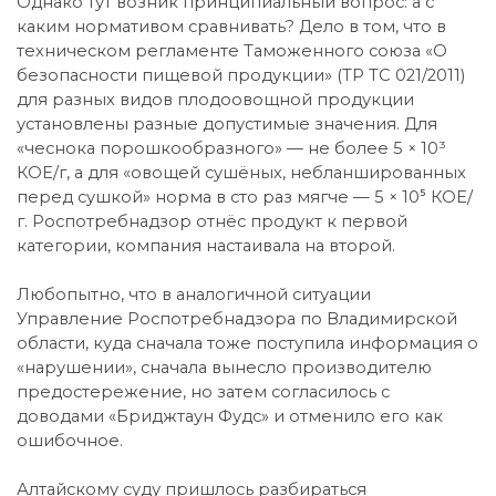
Однако тут возник принципиальный вопрос: а с
каким нормативом сравнивать? Дело в том, что в
техническом регламенте Таможенного союза «О
безопасности пищевой продукции» (ТР ТС 021/2011)
для разных видов плодоовощной продукции
установлены разные допустимые значения. Для
«чеснока порошкообразного» — не более 5 × 10³
КОЕ/г, а для «овощей сушёных, небланшированных
перед сушкой» норма в сто раз мягче — 5 × 10⁵ КОЕ/
г. Роспотребнадзор отнёс продукт к первой
категории, компания настаивала на второй.
Любопытно, что в аналогичной ситуации
Управление Роспотребнадзора по Владимирской
области, куда сначала тоже поступила информация о
«нарушении», сначала вынесло производителю
предостережение, но затем согласилось с
доводами «Бриджтаун Фудс» и отменило его как
ошибочное.
Алтайскому суду пришлось разбираться