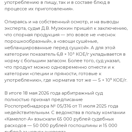
употреблению в пищу, так и в составе блюд в
процессе их приготовления».
Опираясь и на собственный осмотр, и на выводы
эксперта, судья Д.В. Музюкин пришёл к заключению,
что спорная продукция — это вовсе не «чеснок
порошкообразный», а «овощи сушёные,
небланшированные перед сушкой». А для этой
категории показатель 6,8 × 10³ КОЕ/г укладывается в
норму с большим запасом. Более того, суд указал,
что продукт можно одновременно отнести и к
категории «специи и пряности, готовые к
употреблению», где норматив тот же — 5 × 10⁵ КОЕ/г.
В итоге 18 мая 2026 года арбитражный суд
полностью признал предписание
Роспотребнадзора № 05/316 от 11 июля 2025 года
недействительным. С ведомства в пользу компании
«Камелот-А» взыскали 65 000 рублей судебных
расходов — 50 000 рублей госпошлины и 15 000
рублей за услуги эксперта.