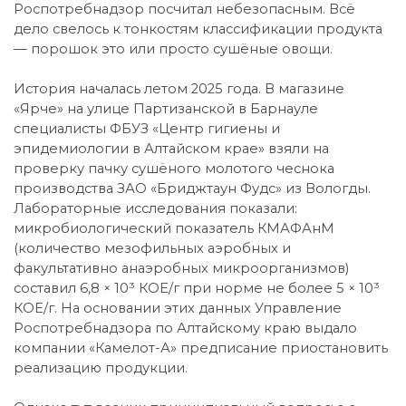
Роспотребнадзор посчитал небезопасным. Всё
дело свелось к тонкостям классификации продукта
— порошок это или просто сушёные овощи.
История началась летом 2025 года. В магазине
«Ярче» на улице Партизанской в Барнауле
специалисты ФБУЗ «Центр гигиены и
эпидемиологии в Алтайском крае» взяли на
проверку пачку сушёного молотого чеснока
производства ЗАО «Бриджтаун Фудс» из Вологды.
Лабораторные исследования показали:
микробиологический показатель КМАФАнМ
(количество мезофильных аэробных и
факультативно анаэробных микроорганизмов)
составил 6,8 × 10³ КОЕ/г при норме не более 5 × 10³
КОЕ/г. На основании этих данных Управление
Роспотребнадзора по Алтайскому краю выдало
компании «Камелот-А» предписание приостановить
реализацию продукции.