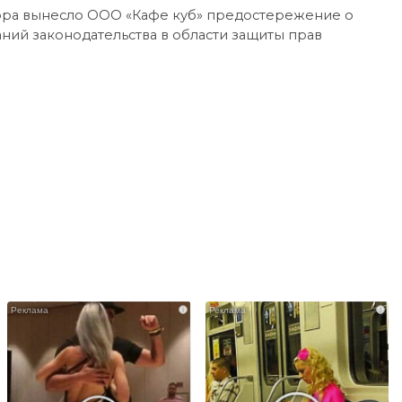
ора вынесло ООО «Кафе куб» предостережение о
ий законодательства в области защиты прав
i
i