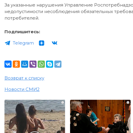
За указанные нарушения Управление Роспотребнадз
недопустимости несоблюдения обязательных требован
потребителей.
Подпишитесь:
Telegram
Возврат к списку
Новости СМИ2
i
i