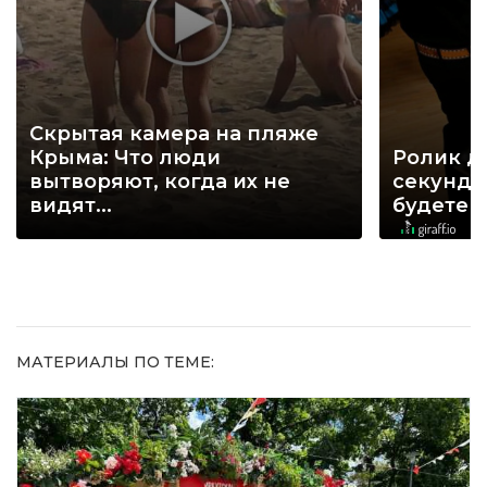
Скрытая камера на пляже
Крыма: Что люди
Ролик д
вытворяют, когда их не
секунд, 
видят...
будете 
МАТЕРИАЛЫ ПО ТЕМЕ: