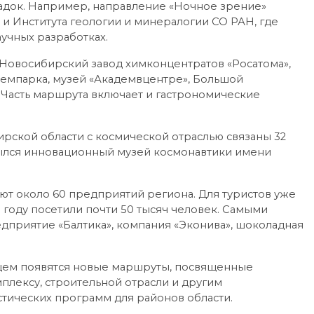
адок. Например, направление «Ночное зрение»
 и Института геологии и минералогии СО РАН, где
учных разработках.
 Новосибирский завод химконцентратов «Росатома»,
емпарка, музей «Академвцентре», Большой
Часть маршрута включает и гастрономические
ирской области с космической отраслью связаны 32
крылся инновационный музей космонавтики имени
т около 60 предприятий региона. Для туристов уже
 году посетили почти 50 тысяч человек. Самыми
дприятие «Балтика», компания «Эконива», шоколадная
ущем появятся новые маршруты, посвященные
ексу, строительной отрасли и другим
стических программ для районов области.