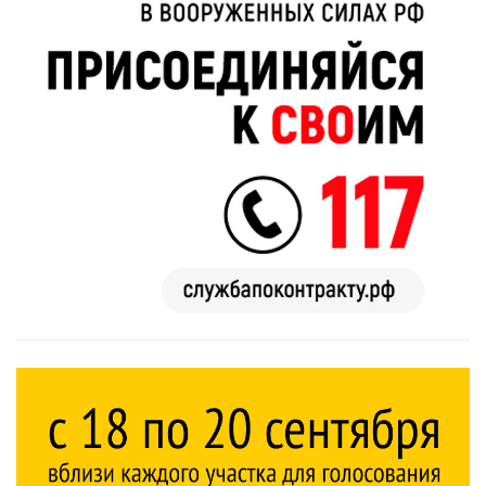
Этот танец
Ржу не
невесты оставит
переставая, это
вас без слов!
видео
Пересмотрела 10
пересмотришь
раз
не раз