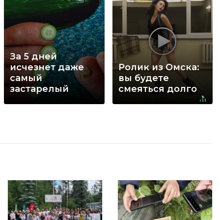
За 5 дней
исчезнет даже
Ролик из Омска:
самый
вы будете
застарелый
смеяться долго
грибок: вот
хитрость