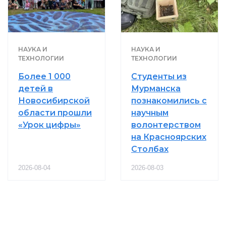
НАУКА И
НАУКА И
ТЕХНОЛОГИИ
ТЕХНОЛОГИИ
Более 1 000
Студенты из
детей в
Мурманска
Новосибирской
познакомились с
области прошли
научным
«Урок цифры»
волонтерством
на Красноярских
Столбах
2026-08-04
2026-08-03