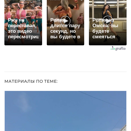
когда их не
долго
видят...
Ржу не
Ролик
Ролик из
переставая,
длится пару
Омска: вы
это видео
секунд, но
будете
пересмотришь
вы будете в
смеяться
не раз
шоке от
долго
увиденного
МАТЕРИАЛЫ ПО ТЕМЕ: