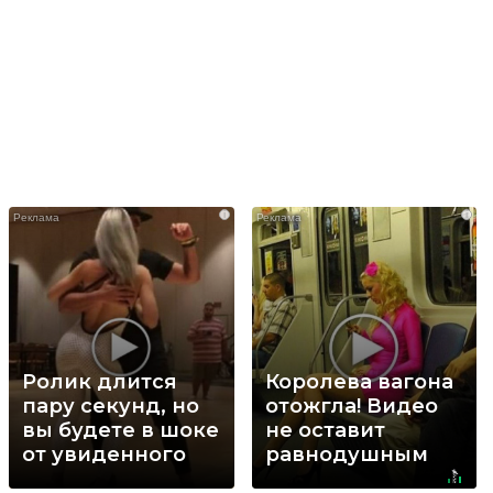
i
i
Ролик длится
Королева вагона
пару секунд, но
отожгла! Видео
вы будете в шоке
не оставит
от увиденного
равнодушным