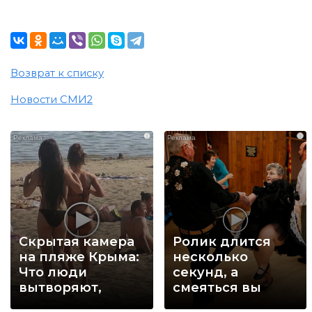
Возврат к списку
Новости СМИ2
i
i
Скрытая камера
Ролик длится
на пляже Крыма:
несколько
Что люди
секунд, а
вытворяют,
смеяться вы
когда их не
будете долго