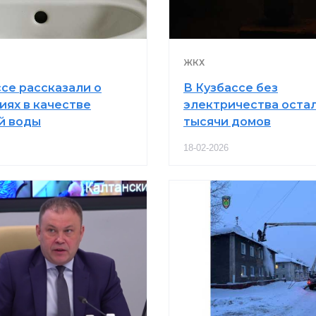
ЖКХ
ссе рассказали о
В Кузбассе без
иях в качестве
электричества остали
й воды
тысячи домов
18-02-2026