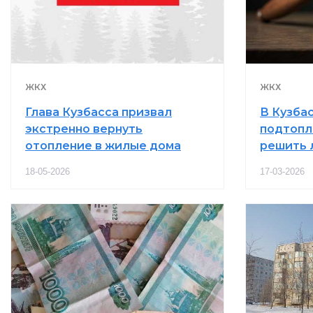
ЖКХ
ЖКХ
Глава Кузбасса призвал
В Кузба
экстренно вернуть
подтопл
отопление в жилые дома
решить 
18-05-2026
17-03-2026