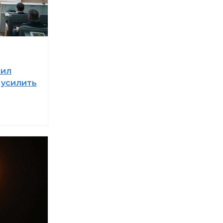
чил
 усилить