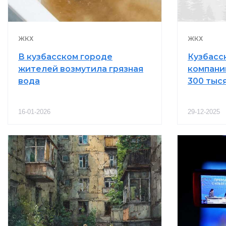
ЖКХ
ЖКХ
В кузбасском городе
Кузбасс
жителей возмутила грязная
компани
вода
300 тыс
16-01-2026
29-12-2025