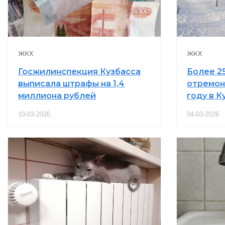
ЖКХ
ЖКХ
Госжилинспекция Кузбасса
Более 2
выписала штрафы на 1,4
отремон
миллиона рублей
году в К
10-03-2026
04-03-2026