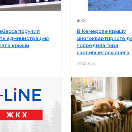
ЖКХ
узбасса поручил
В Кемерове крышу
ть администрацию
многоквартирного д
бвала крыши
повредила гора
скопившегося снега
08-02-2026