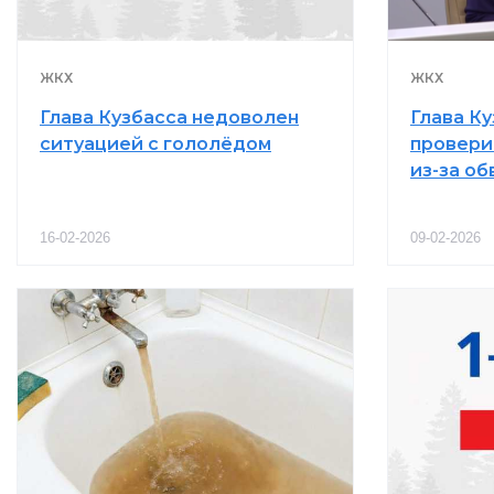
ЖКХ
ЖКХ
Глава Кузбасса недоволен
Глава К
ситуацией с гололёдом
провери
из-за о
16-02-2026
09-02-2026