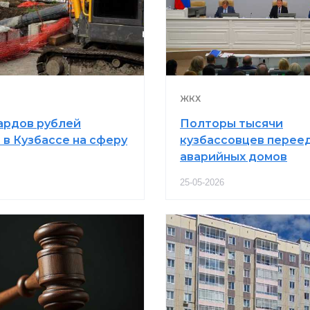
ЖКХ
ардов рублей
Полторы тысячи
 в Кузбассе на сферу
кузбассовцев переед
аварийных домов
25-05-2026