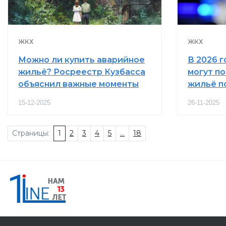
ЖКХ
ЖКХ
Можно ли купить аварийное
В 2026 
жильё? Росреестр Кузбасса
могут п
объяснил важные моменты
жильё п
15-12-2025
26-11-2025
Страницы:
1
2
3
4
5
...
18