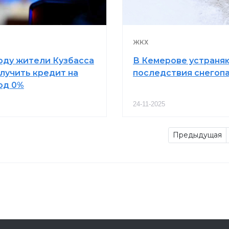
ЖКХ
году жители Кузбасса
В Кемерове устраня
олучить кредит на
последствия снегоп
од 0%
24-11-2025
Предыдущая