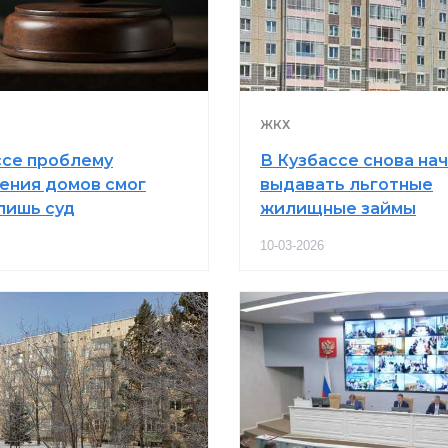
ЖКХ
ссе проблему
В Кузбассе снова на
ения домов смог
выдавать льготные
лишь суд
жилищные займы
10-03-2026