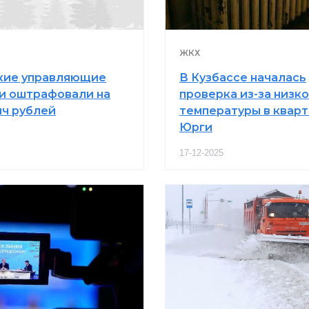
ЖКХ
кие управляющие
В Кузбассе началась
и оштрафовали на
проверка из-за низк
яч рублей
температуры в квар
Юрги
17-12-2025