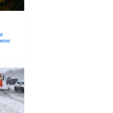
ой
тирах