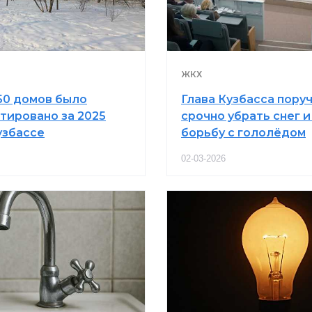
ЖКХ
50 домов было
Глава Кузбасса пору
тировано за 2025
срочно убрать снег и
узбассе
борьбу с гололёдом
02-03-2026