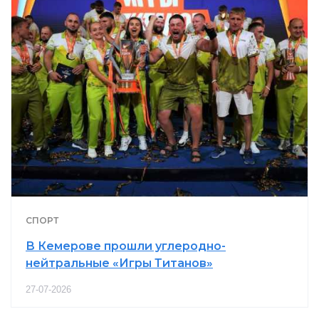
СПОРТ
В Кемерове прошли углеродно-
нейтральные «Игры Титанов»
27-07-2026