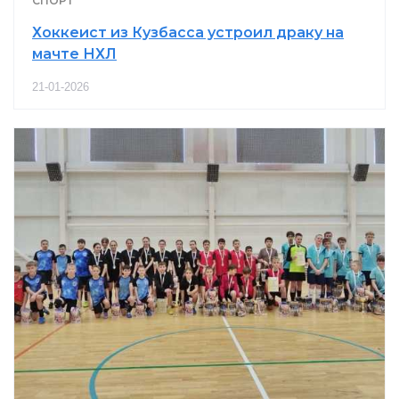
СПОРТ
Хоккеист из Кузбасса устроил драку на
мачте НХЛ
21-01-2026