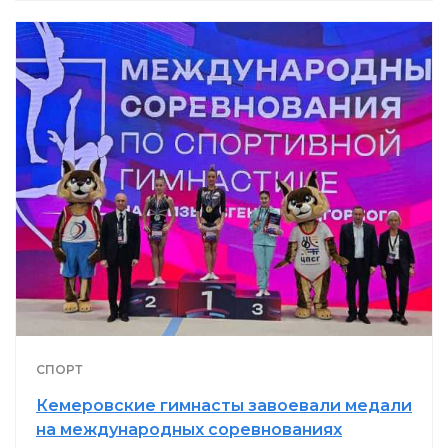
СПОРТ
Кемеровские гимнасты завоевали медали
на международных соревнованиях