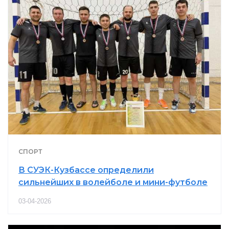
СПОРТ
В СУЭК-Кузбассе определили
сильнейших в волейболе и мини-футболе
03-04-2026