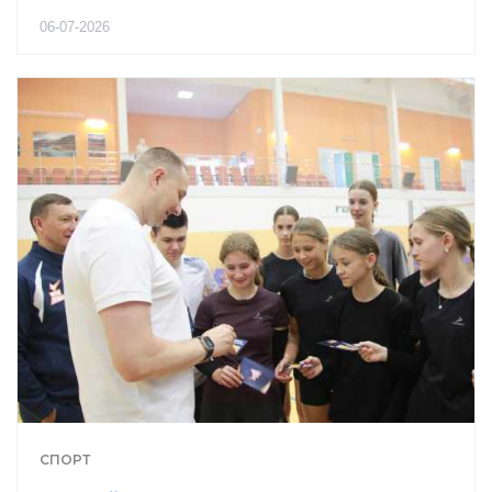
06-07-2026
СПОРТ