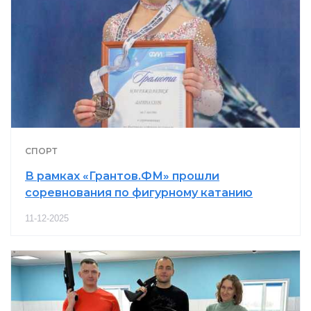
СПОРТ
В рамках «Грантов.ФМ» прошли
соревнования по фигурному катанию
11-12-2025