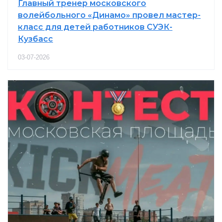
Главный тренер московского
волейбольного «Динамо» провел мастер-
класс для детей работников СУЭК-
Кузбасс
03-07-2026