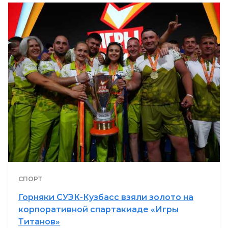
СПОРТ
Горняки СУЭК-Кузбасс взяли золото на
корпоративной спартакиаде «Игры
Титанов»