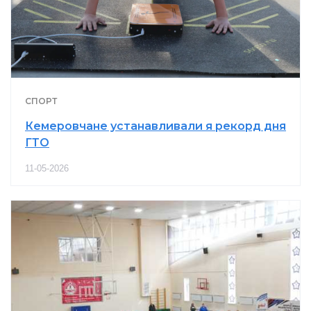
СПОРТ
Кемеровчане устанавливали я рекорд дня
ГТО
11-05-2026