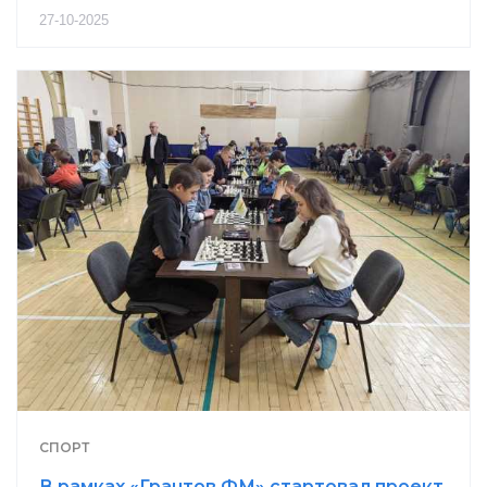
27-10-2025
СПОРТ
В рамках «Грантов.ФМ» стартовал проект