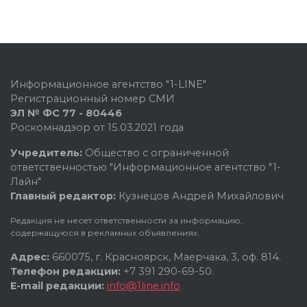
Информационное агентство "1-LINE"
Регистрационный номер СМИ
ЭЛ № ФС 77 - 80446
Роскомнадзор от 15.03.2021 года
Учредитель:
Общество с ограниченной
ответственностью "Информационное агентство "1-
Лайн"
Главный редактор:
Кузнецов Андрей Михайлович
Редакция не несет ответственности за информацию,
содержащуюся в рекламных объявлениях.
Адрес:
660075, г. Красноярск, Маерчака, 3, оф. 814.
Телефон редакции:
+7 391 290-69-50.
E-mail редакции:
info@1line.info