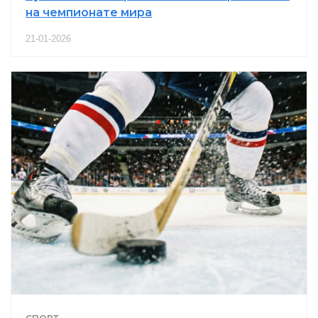
на чемпионате мира
21-01-2026