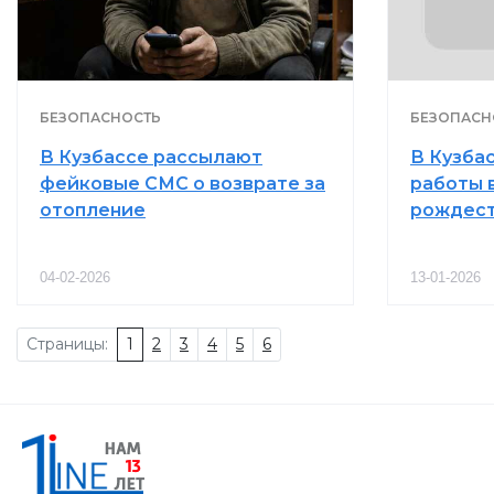
БЕЗОПАСНОСТЬ
БЕЗОПАСН
В Кузбассе рассылают
В Кузба
фейковые СМС о возврате за
работы 
отопление
рождест
04-02-2026
13-01-2026
Страницы:
1
2
3
4
5
6