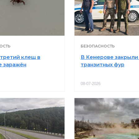
ОСТЬ
БЕЗОПАСНОСТЬ
третий клещ в
В Кемерове закрыли
е заражён
транзитных фур
08-07-2026