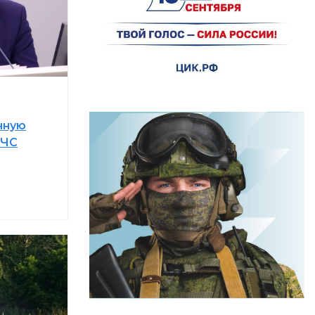
чную
 ЧС