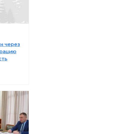
н через
трацию
сть