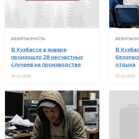
БЕЗОПАСНОСТЬ
БЕЗОПАСН
В Кузбассе в январе
В Кузба
произошло 28 несчастных
безопас
случаев на производстве
отдыха
06-02-2026
05-02-2026