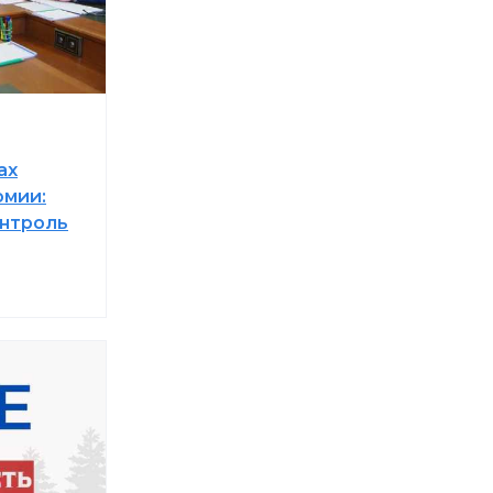
ах
омии:
онтроль