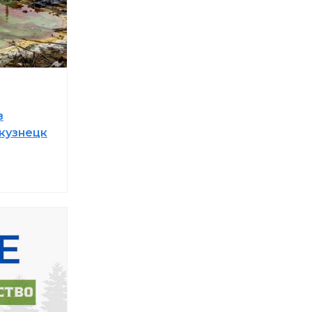
з
кузнецк