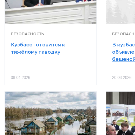
БЕЗОПАСНОСТЬ
БЕЗОПАСН
Кузбасс готовится к
В кузба
тяжёлому паводку
объявле
бешеной
08-04-2026
20-03-2026