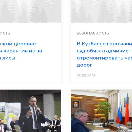
ОСТЬ
БЕЗОПАСНОСТЬ
сской деревне
В Кузбассе горожани
н карантин из-за
суд обязал админис
 лисы
отремонтировать ча
дорог
08-03-2026