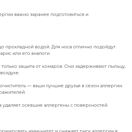
ргии важно заранее подготовиться и
цо прохладной водой. Для носа отлично подойдут
рис или его аналоги.
е только защита от комаров. Они задерживают пыльцу,
воздухе.
очиститель — ваши лучшие друзья в сезон аллергии.
ражителей.
а удаляет осевшие аллергены с поверхностей.
ормировать иммунитет и снижает риск аллергии в