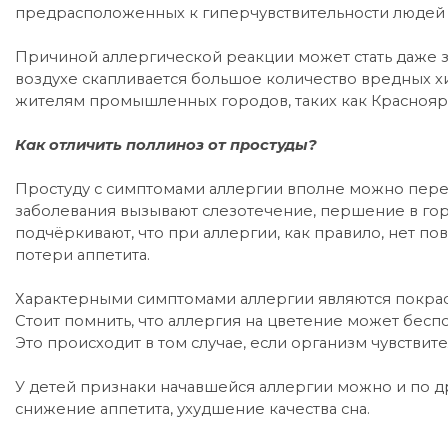
предрасположенных к гиперчувствительности людей м
Причиной аллергической реакции может стать даже з
воздухе скапливается большое количество вредных х
жителям промышленных городов, таких как Красноярс
Как отличить поллиноз от простуды?
Простуду с симптомами аллергии вполне можно перепу
заболевания вызывают слезотечение, першение в гор
подчёркивают, что при аллергии, как правило, нет п
потери аппетита.
Характерными симптомами аллергии являются покрасне
Стоит помнить, что аллергия на цветение может беспок
Это происходит в том случае, если организм чувствит
У детей признаки начавшейся аллергии можно и по д
снижение аппетита, ухудшение качества сна.