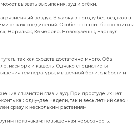
ожет вызвать высыпания, зуд и отёки.
агрязнённый воздух. В жаркую погоду без осадков в
имических соединений. Особенно стоит беспокоиться
к, Норильск, Кемерово, Новокузенцк, Барнаул.
тать, так как сходств достаточно много. Оба
ле, насморк и кашель. Однако специалисты
овышения температуры, мышечной боли, слабости и
ние слизистой глаз и зуд. При простуде их нет.
оить как одну-две недели, так и весь летний сезон.
елен сразу к нескольким растениям.
ругим признакам: повышенная нервозность,