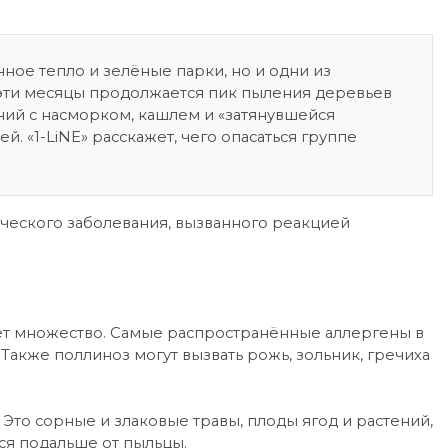
ное тепло и зелёные парки, но и одни из
эти месяцы продолжается пик пыления деревьев
ний с насморком, кашлем и «затянувшейся
й. «1-LiNE» расскажет, чего опасаться группе
ического заболевания, вызванного реакцией
ёт множество. Самые распространённые аллергены в
. Также поллиноз могут вызвать рожь, зольник, гречиха
Это сорные и злаковые травы, плоды ягод и растений,
ься подальше от пыльцы.