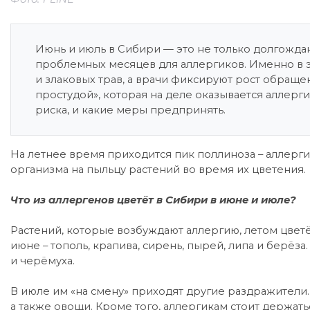
Июнь и июль в Сибири — это не только долгождан
проблемных месяцев для аллергиков. Именно в 
и злаковых трав, а врачи фиксируют рост обраще
простудой», которая на деле оказывается аллергие
риска, и какие меры предпринять.
На летнее время приходится пик поллиноза – аллерг
организма на пыльцу растений во время их цветения.
Что из аллергенов цветёт в Сибири в июне и июле?
Растений, которые возбуждают аллергию, летом цвет
июне – тополь, крапива, сирень, пырей, липа и берёза
и черёмуха.
В июле им «на смену» приходят другие раздражители. 
а также овощи. Кроме того, аллергикам стоит держат