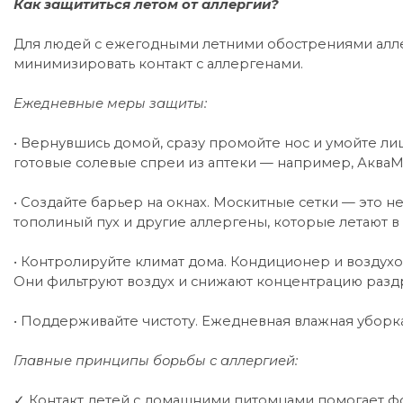
Как защититься летом от аллергии?
Для людей с ежегодными летними обострениями алле
минимизировать контакт с аллергенами.
Ежедневные меры защиты:
• Вернувшись домой, сразу промойте нос и умойте ли
готовые солевые спреи из аптеки — например, АкваМа
• Создайте барьер на окнах. Москитные сетки — это н
тополиный пух и другие аллергены, которые летают в 
• Контролируйте климат дома. Кондиционер и воздухо
Они фильтруют воздух и снижают концентрацию разд
• Поддерживайте чистоту. Ежедневная влажная уборк
Главные принципы борьбы с аллергией:
✓ Контакт детей с домашними питомцами помогает ф