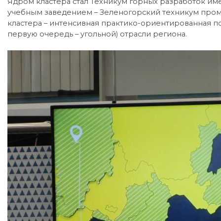
Ядром кластера стал Техникум горных разработок им
учебным заведением – Зеленогорский техникум пром
кластера – интенсивная практико-ориентированная п
первую очередь – угольной) отрасли региона.