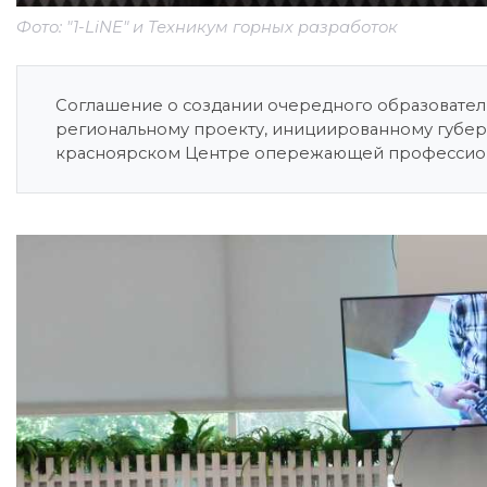
Фото: "1-LiNE" и Техникум горных разработок
Соглашение о создании очередного образовател
региональному проекту, инициированному губе
красноярском Центре опережающей профессион