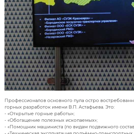
Профессионалов основного пула остро востребованны
горных разработок имени В.П. Астафьева. Это:
- «Открытые горные работы»;
- «Обогащение полезных ископаемых»;
- «Помощник машиниста (по видам подвижного соста
- «Техническая эксплуатация подъёмно-транспортны