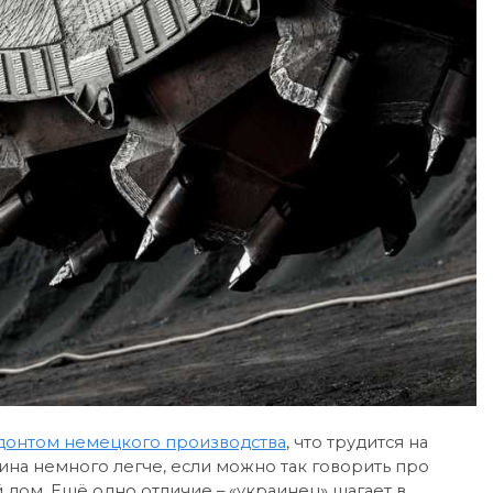
донтом немецкого производства
, что трудится на
ина немного легче, если можно так говорить про
й дом. Ещё одно отличие – «украинец» шагает в