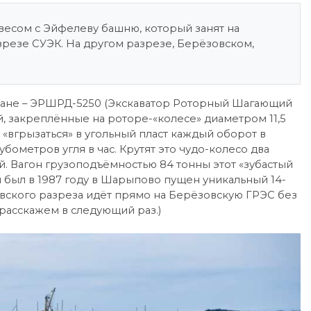
весом с Эйфелеву башню, который занят на
резе СУЭК. На другом разрезе, Берёзовском,
ране – ЭРШРД-5250 (Экскаватор Роторный Шагающий
, закреплённые на роторе-«колесе» диаметром 11,5
«вгрызаться» в угольный пласт каждый оборот в
убометров угля в час. Крутят это чудо-колесо два
. Вагон грузоподъёмностью 84 тонны этот «зубастый
 и был в 1987 году в Шарыпово пущен уникальный 14-
вского разреза идёт прямо на Берёзовскую ГРЭС без
расскажем в следующий раз.)