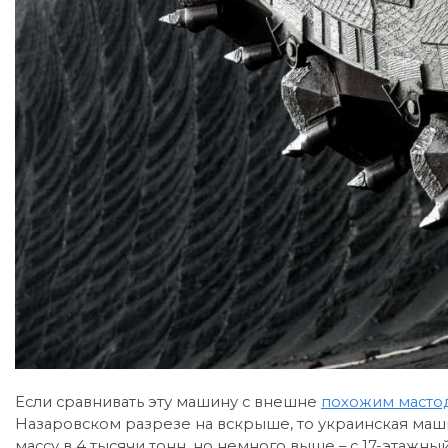
Если сравнивать эту машину с внешне
похожим масто
Назаровском разрезе на вскрыше, то украинская маш
массу в 4 тысячи тонн, но немного выше – с 17-этажны