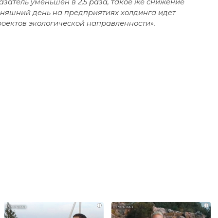
азатель уменьшен в 2,5 раза, такое же снижение
няшний день на предприятиях холдинга идет
оектов экологической направленности».
i
i