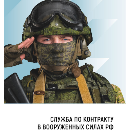
Ролик длится
пару секунд, но
Ролик из Омска:
вы будете в шоке
вы будете
от увиденного
смеяться долго