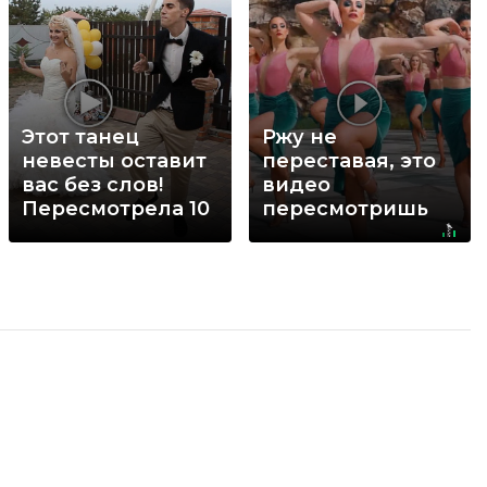
Этот танец
Ржу не
невесты оставит
переставая, это
вас без слов!
видео
Пересмотрела 10
пересмотришь
раз
не раз