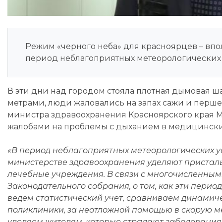
Режим «черного неба» для красноярцев – впо
период неблагоприятных метеорологических у
В эти дни над городом стояла плотная дымовая ш
метрами, люди жаловались на запах сажи и першен
министра здравоохранения Красноярского края М
жалобами на проблемы с дыханием в медицински
«В период неблагоприятных метеорологических ус
министерстве здравоохранения уделяют пристал
лечебные учреждения. В связи с многочисленны
Законодательного собрания, о том, как эти перио
ведем статистический учет, сравниваем динамич
поликлиники, за неотложной помощью в скорую 
уделяем жителям, которые страдают заболевания