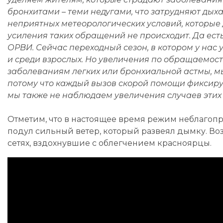
бронхитами – теми недугами, что затрудняют дыха
неприятных метеорологических условий, которые д
усиления таких обращений не происходит. Да ес
ОРВИ. Сейчас переходный сезон, в котором у нас
и среди взрослых. Но увеличения по обращаемос
заболеваниям легких или бронхиальной астмы, м
потому что каждый вызов скорой помощи фиксиру
мы также не наблюдаем увеличения случаев этих 
Отметим, что в настоящее время режим неблагопр
подул сильный ветер, который развеял дымку. Воз
сетях, вздохнувшие с облегчением красноярцы.