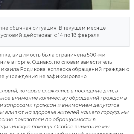
лне обычная ситуация. В текущем месяце
словий действовал с 14 по 18 февраля.
апка, видимость была ограничена 500-ми
ие в горле. Однако, по словам заместитель
ихаила Родикова, всплеска обращений граждан с
е учреждения не зафиксировано.
ловий, которые сложились в последние дни, в
ьное внимание количеству обращений граждан в
ми запросами граждан и вниманием депутатов
ды влияют на здоровье жителей нашего города, мы
еские показатели по обращаемости в
медицинскую помощь. Особое внимание мы
ми легких, бронхиальной астмой, хроническими