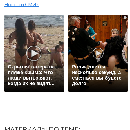
Новости СМИ2
i
i
Скрытая камера на
Ролик длится
пляже Крыма: Что
несколько секунд, а
люди вытворяют,
смеяться вы будете
когда их не видят...
долго
МАТЕРИАЛЫ ПО ТЕМЕ: