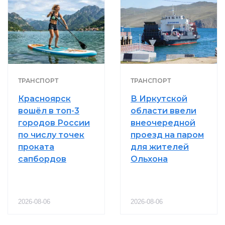
ТРАНСПОРТ
ТРАНСПОРТ
Красноярск
В Иркутской
вошёл в топ-3
области ввели
городов России
внеочередной
по числу точек
проезд на паром
проката
для жителей
сапбордов
Ольхона
2026-08-06
2026-08-06