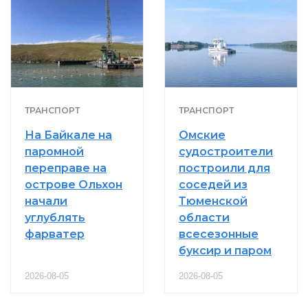
ТРАНСПОРТ
ТРАНСПОРТ
На Байкале на
Омские
паромной
судостроители
переправе на
построили для
острове Ольхон
соседей из
начали
Тюменской
углублять
области
фарватер
всесезонные
буксир и паром
2026-08-05
2026-08-05