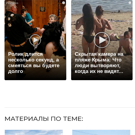
i
i
Ролик длится
Скрытая камера на
несколько секунд, а
пляже Крыма: Что
смеяться вы будете
люди вытворяют,
долго
когда их не видят...
МАТЕРИАЛЫ ПО ТЕМЕ: