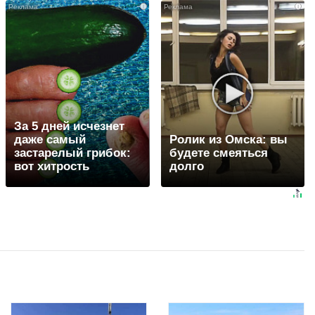
i
i
За 5 дней исчезнет
даже самый
Ролик из Омска: вы
застарелый грибок:
будете смеяться
вот хитрость
долго