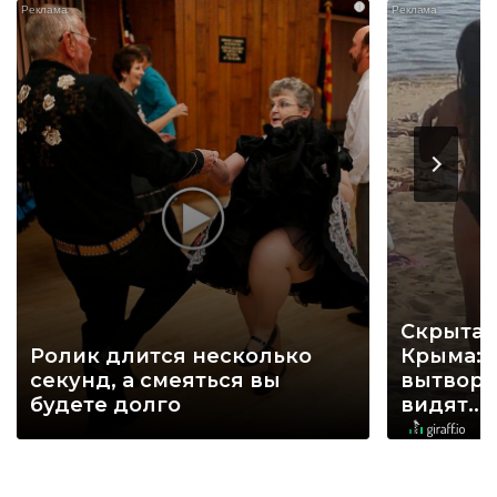
i
Скрытая
Ролик длится несколько
Крыма: 
секунд, а смеяться вы
вытворя
будете долго
видят...