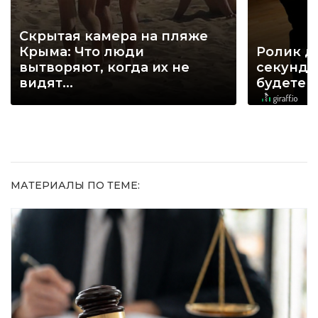
Скрытая камера на пляже
Крыма: Что люди
Ролик д
вытворяют, когда их не
секунд, 
видят...
будете 
МАТЕРИАЛЫ ПО ТЕМЕ: