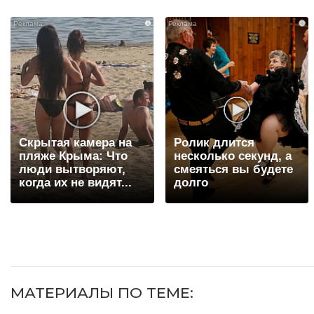
i
i
Скрытая камера на
Ролик длится
пляже Крыма: Что
несколько секунд, а
люди вытворяют,
смеяться вы будете
когда их не видят...
долго
МАТЕРИАЛЫ ПО ТЕМЕ: