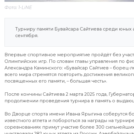
Фото: 1-LiNE
Турниру памяти Бувайсара Сайтиева среди юных а
сентября.
Впервые спортивное мероприятие пройдёт без участ
Олимпийских игр. По словам главы управления по физ
Александра Каминского: «Бувайсар Сайтиев – борец-л
всего мира стремятся повторить достижения великого
посвященных его памяти, – большая честь».
После кончины Сайтиева 2 марта 2025 года, Губернат
продолжении проведения турнира в память о выдающе
Во Дворце спорта имени Ивана Ярыгина соберутся бор
известного атлета и побороться за награды на турнир
соревнованиях примут участие более 300 сильнейших
участвовали 282 юных атлета из России, Азербайджана,