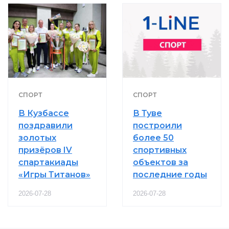
СПОРТ
СПОРТ
В Кузбассе
В Туве
поздравили
построили
золотых
более 50
призёров IV
спортивных
спартакиады
объектов за
«Игры Титанов»
последние годы
2026-07-28
2026-07-28