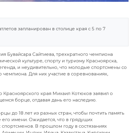
тлетов запланирован в столице края с 5 по 7
ия Бувайсара Сайтиева, трехкратного чемпиона
ической культуре, спорту и туризму Красноярска,
егенда, и неудивительно, что молодые спортсмены со
 чемпиона. Для них участие в соревнованиях,
ор Красноярского края Михаил Котюков заявил о
мся борце, отдавая дань его наследию.
цы до 18 лет из разных стран, чтобы почтить память
е его имени. Ожидается, что в грядущих
 спортсменов. В прошлом году в состязаниях
 Армении, Индии, Ирана, Казахстана, Киргизии,