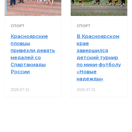
СПОРТ
СПОРТ
Красноярские
В Красноярском
пловцы
крае
привезли девять
завершился
медалей со
детский турнир
Спартакиады
по мини-футболу
России
«Новые
надежды»
2026-07-31
2026-07-31