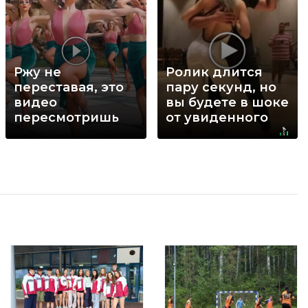
Ржу не
Ролик длится
переставая, это
пару секунд, но
видео
вы будете в шоке
пересмотришь
от увиденного
не раз