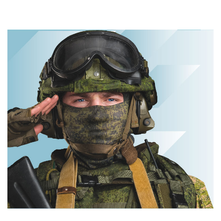
Королева вагона
Этот танец
отожгла! Видео
невесты оставит
не оставит
вас без слов!
равнодушным
Пересмотрела 10
раз