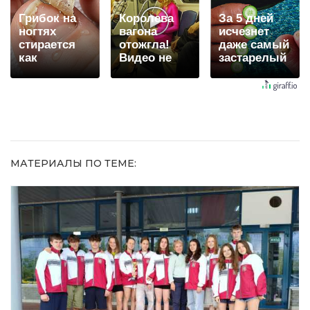
Грибок на
Королева
За 5 дней
ногтях
вагона
исчезнет
стирается
отожгла!
даже самый
как
Видео не
застарелый
ластиком!
оставит
грибок: вот
Простой
равнодушным
хитрость
домашний
метод
МАТЕРИАЛЫ ПО ТЕМЕ: