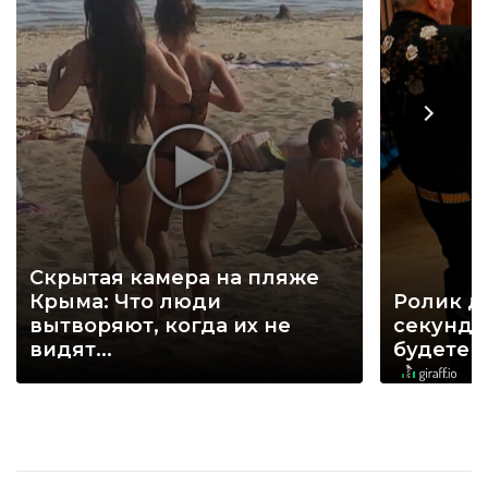
Скрытая камера на пляже
Крыма: Что люди
Ролик д
вытворяют, когда их не
секунд, 
видят...
будете 