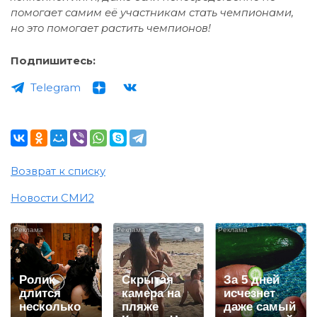
помогает самим её участникам стать чемпионами,
но это помогает растить чемпионов!
Подпишитесь:
Telegram
Возврат к списку
Новости СМИ2
i
i
i
Ролик
Скрытая
За 5 дней
длится
камера на
исчезнет
несколько
пляже
даже самый