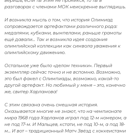
веришь, если ты этим не проникся, то ты в
разговорах с членами МОК неискренне выглядишь.
И возникла мысль о том, что история Олимиад
сопровождается артефактами различного рода:
медалями, кубками, вымпелами, раньше грамоты
ещё давали… Так и возникла идея создания
олимпийской коллекции как символа уважения к
олимпийскому движению.
Остальное уже было «делом техники». Первый
экземпляр сейчас точно и не вспомню. Возможно,
это был факел с Олимпиады, возможно, какой-то
другой артефакт. Но любимый у меня – это, конечно
же, свитер Харламова!
С этим связана очень смешная история.
Оказывается многие не знают, что на чемпионате
мира 1968 года Харламов играл под 12-м номером, а
не под 17-м. И Мальцев, кстати, не под 10-м, а под 18-
м... И вот – традиционный Матч Звёзд с хоккеистами