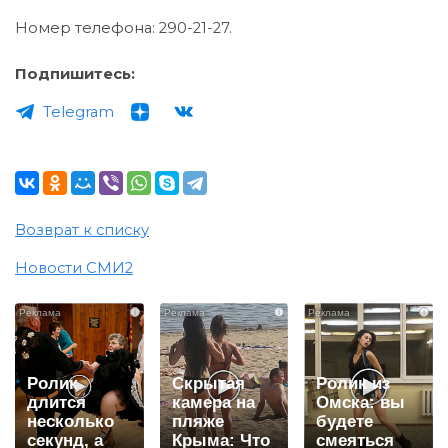
Номер телефона: 290-21-27.
Подпишитесь:
Telegram
Возврат к списку
Новости СМИ2
i
i
i
Ролик
Скрытая
Ролик из
длится
камера на
Омска: вы
несколько
пляже
будете
секунд, а
Крыма: Что
смеяться