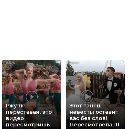
i
i
Ржу не
Этот танец
переставая, это
невесты оставит
видео
вас без слов!
пересмотришь
Пересмотрела 10