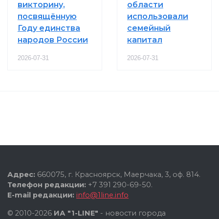
викторину,
области
посвящённую
использовали
Году единства
семейный
народов России
капитал
2026-07-31
2026-07-31
Адрес:
660075, г. Красноярск, Маерчака, 3, оф. 814.
Телефон редакции:
+7 391 290-69-50.
E-mail редакции:
info@1line.info
© 2010-2026
ИА "1-LINE"
- новости города