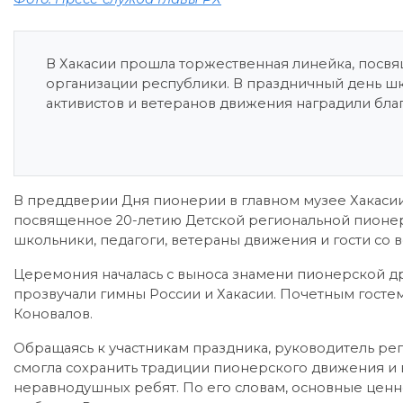
В Хакасии прошла торжественная линейка, пос
организации республики. В праздничный день ш
активистов и ветеранов движения наградили бл
В преддверии Дня пионерии в главном музее Хакаси
посвященное 20-летию Детской региональной пионер
школьники, педагоги, ветераны движения и гости со 
Церемония началась с выноса знамени пионерской д
прозвучали гимны России и Хакасии. Почетным госте
Коновалов.
Обращаясь к участникам праздника, руководитель реги
смогла сохранить традиции пионерского движения и в
неравнодушных ребят. По его словам, основные ценн