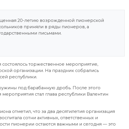
вященная 20-летию возрожденной пионерской
кольников приняли в ряды пионеров, а
агодарственными письмами.
и состоялось торжественное мероприятие,
ской организации. На праздник собрались
всей республики.
ружины под барабанную дробь. После этого
м мероприятия стал глава республики Валентин
она отметил, что за два десятилетия организация
оспитала сотни активных, ответственных и
ости пионерии остаются важными и сегодня — это