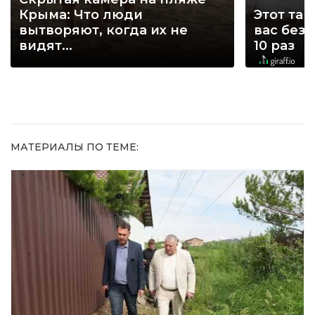
Крыма: Что люди
Этот тан
вытворяют, когда их не
вас без
видят...
10 раз
МАТЕРИАЛЫ ПО ТЕМЕ: