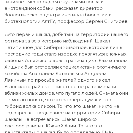
занимает место рядом с чучелами волка и
енотовидной собаки, рассказал директор
Зоологического центра института биологии и
биотехнологии АлтГУ, профессор Сергей Снигирев.
«Это первый шакал, добытый на территории нашего
региона за всю историю наблюдений. Шакал –
нетипичное для Сибири животное, которое лишь
последние годы стало изредка появляться в южных
районах Алтайского края, граничащих с Казахстаном.
Хищник был отстрелян специалистами охотничьего
хозяйства Анатолием Котловым и Андреем
Лякиным по просьбе жителей одного из сел
Угловского района – животное не раз замечали
вблизи жилых домов, что пугало людей. Сначала они
не могли понять, что это за зверь, думали, что
гибрид волка с лисой. То, что это шакал, никто не
подозревал – ведь ранее на территории Сибири
шакалы не встречались. Шакал широко
распространен в Южной Азии. То, что это
действительно шакал, было определено ДНК-