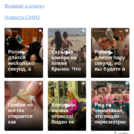
Возврат к списку
Новости СМИ2
i
i
i
Ролик
Скрытая
Ролик
длится
камера на
длится пару
несколько
пляже
секунд, но
секунд, а
Крыма: Что
вы будете в
смеяться
люди
шоке от
вы будете
вытворяют,
увиденного
i
i
i
долго
когда их не
видят...
Грибок на
Королева
Ржу не
ногтях
вагона
переставая,
стирается
отожгла!
это видео
как
Видео не
пересмотришь
ластиком!
оставит
не раз
Простой
равнодушным