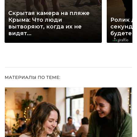
Скрытая камера на пляже
Крыма: Что люди
Ролик д
вытворяют, когда их не
секунд, 
видят...
будете 
МАТЕРИАЛЫ ПО ТЕМЕ: