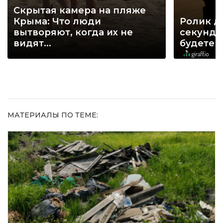
Скрытая камера на пляже
Крыма: Что люди
Ролик д
вытворяют, когда их не
секунд, 
видят...
будете 
МАТЕРИАЛЫ ПО ТЕМЕ: