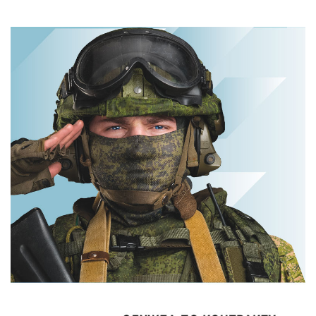
Ржу не
переставая, это
Ролик из Омска:
видео
вы будете
пересмотришь
смеяться долго
не раз