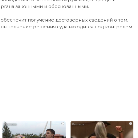
 органа законными и обоснованными.
я обеспечит получение достоверных сведений о том,
е выполнение решения суда находится под контролем
i
i