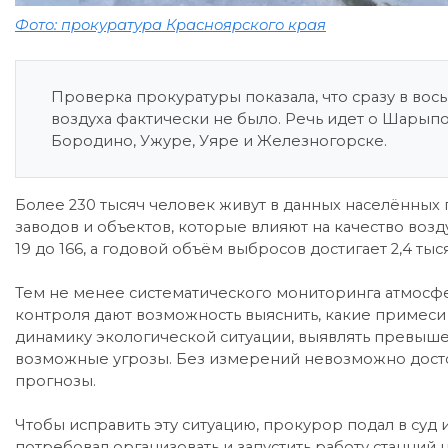
Фото: прокуратура Красноярского края
Проверка прокуратуры показала, что сразу в вос
воздуха фактически не было. Речь идет о Шарыпо
Бородино, Ужуре, Уяре и Железногорске.
Более 230 тысяч человек живут в данных населённых 
заводов и объектов, которые влияют на качество возд
19 до 166, а годовой объём выбросов достигает 2,4 тыс
Тем не менее систематического мониторинга атмосфе
контроля дают возможность выяснить, какие примеси
динамику экологической ситуации, выявлять превыше
возможные угрозы. Без измерений невозможно досто
прогнозы.
Чтобы исправить эту ситуацию, прокурор подал в суд 
потребовал организовать и запустить работу станци