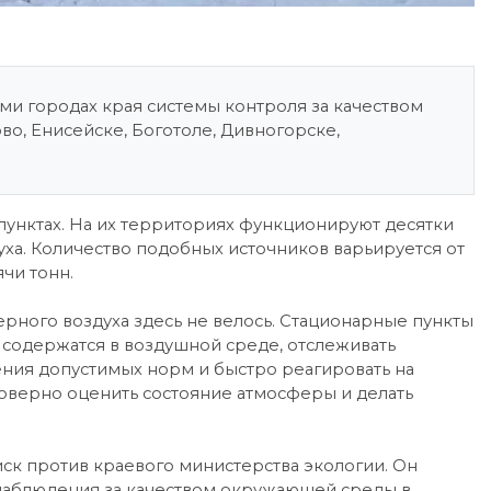
ьми городах края системы контроля за качеством
во, Енисейске, Боготоле, Дивногорске,
пунктах. На их территориях функционируют десятки
уха. Количество подобных источников варьируется от
ячи тонн.
рного воздуха здесь не велось. Стационарные пункты
 содержатся в воздушной среде, отслеживать
ния допустимых норм и быстро реагировать на
верно оценить состояние атмосферы и делать
иск против краевого министерства экологии. Он
й наблюдения за качеством окружающей среды в