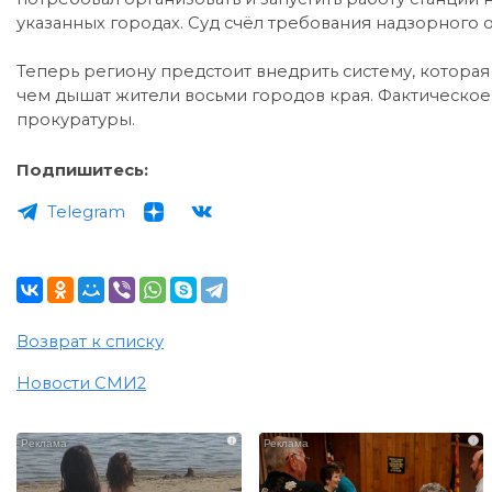
указанных городах. Суд счёл требования надзорного
Теперь региону предстоит внедрить систему, котора
чем дышат жители восьми городов края. Фактическо
прокуратуры.
Подпишитесь:
Telegram
Возврат к списку
Новости СМИ2
i
i