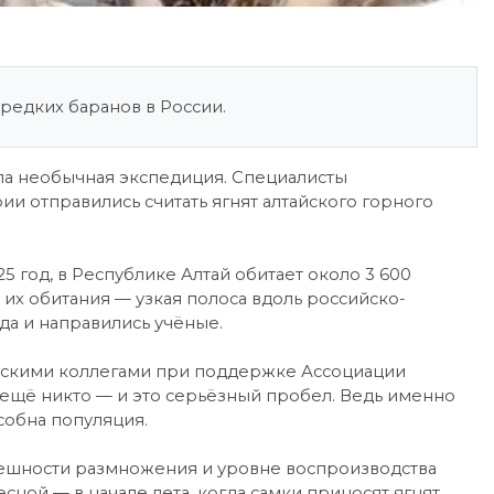
 редких баранов в России.
вала необычная экспедиция. Специалисты
и отправились считать ягнят алтайского горного
 год, в Республике Алтай обитает около 3 600
а их обитания — узкая полоса вдоль российско-
да и направились учёные.
ьскими коллегами при поддержке Ассоциации
л ещё никто — и это серьёзный пробел. Ведь именно
собна популяция.
пешности размножения и уровне воспроизводства
ной — в начале лета, когда самки приносят ягнят.