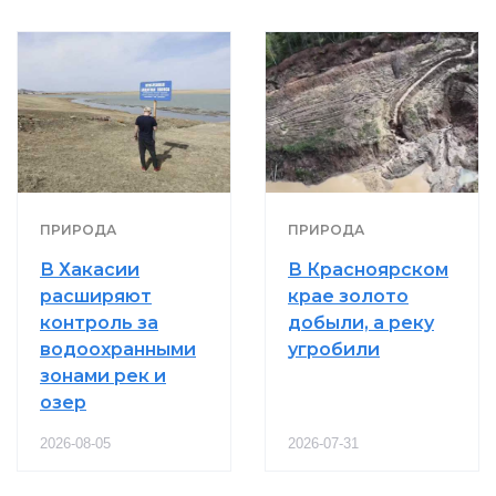
ПРИРОДА
ПРИРОДА
В Хакасии
В Красноярском
расширяют
крае золото
контроль за
добыли, а реку
водоохранными
угробили
зонами рек и
озер
2026-08-05
2026-07-31