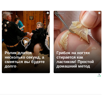
i
i
Ролик длится
Грибок на ногтях
несколько секунд, а
стирается как
смеяться вы будете
ластиком! Простой
долго
домашний метод