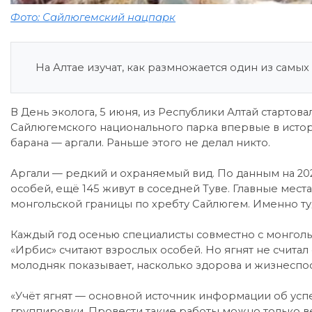
Фото: Сайлюгемский нацпарк
На Алтае изучат, как размножается один из самых
В День эколога, 5 июня, из Республики Алтай старто
Сайлюгемского национального парка впервые в истори
барана — аргали. Раньше этого не делал никто.
Аргали — редкий и охраняемый вид. По данным на 2025
особей, ещё 145 живут в соседней Туве. Главные мест
монгольской границы по хребту Сайлюгем. Именно ту
Каждый год осенью специалисты совместно с монгол
«Ирбис» считают взрослых особей. Но ягнят не счита
молодняк показывает, насколько здорова и жизнеспо
«Учёт ягнят — основной источник информации об ус
группировки. Провести такие работы можно только вес