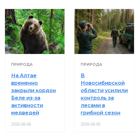
ПРИРОДА
ПРИРОДА
На Алтае
В
временно
Новосибирской
закрыли кордон
области усилили
Беле из-за
контроль за
активности
лесами в
медведей
грибной сезон
2026-08-06
2026-08-05