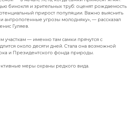
щью бинокля и зрительных труб: оценят рождаемость
ь потенциальный прирост популяции. Важно выяснить
и антропогенные угрозы молодняку», — рассказал
нис Гуляев.
 участкам — именно там самки прячутся с
лится около десяти дней. Стала она возможной
рка и Президентского фонда природы.
ктивные меры охраны редкого вида.