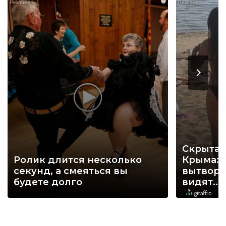
i
Скрытая
Ролик длится несколько
Крыма: 
секунд, а смеяться вы
вытворя
будете долго
видят...