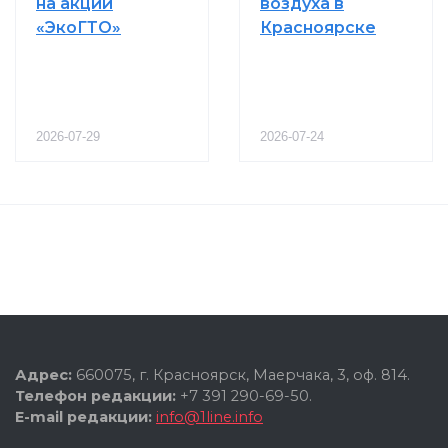
на акции
воздуха в
«ЭкоГТО»
Красноярске
2026-07-29
2026-07-24
Адрес:
660075, г. Красноярск, Маерчака, 3, оф. 814.
Телефон редакции:
+7 391 290-69-50.
E-mail редакции:
info@1line.info