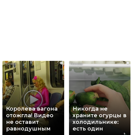
i
i
Королева вагона
Никогда не
отожгла! Видео
храните огурцы в
не оставит
холодильнике:
равнодушным
есть один