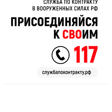
раз
августа