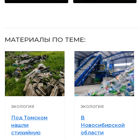
когда их не
будете долго
видят...
МАТЕРИАЛЫ ПО ТЕМЕ:
ЭКОЛОГИЯ
ЭКОЛОГИЯ
Под Томском
В
нашли
Новосибирской
стихийную
области