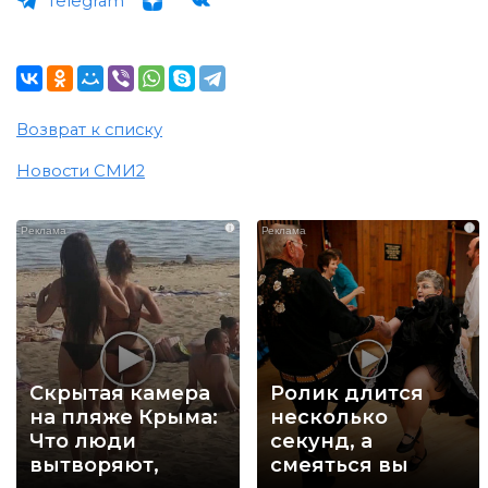
Telegram
Возврат к списку
Новости СМИ2
i
i
Скрытая камера
Ролик длится
на пляже Крыма:
несколько
Что люди
секунд, а
вытворяют,
смеяться вы