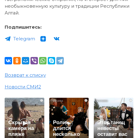
необыкновенную культуру и традиции Республики
Алтай.
Подпишитесь:
Telegram
Возврат к списку
Новости СМИ2
i
i
i
Скрытая
Ролик
Этот танец
камера на
длится
невесты
пляже
несколько
оставит вас