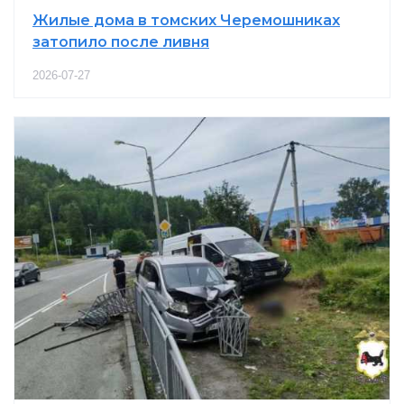
Жилые дома в томских Черемошниках
затопило после ливня
2026-07-27