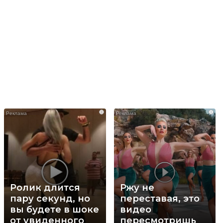
i
i
Ролик длится
Ржу не
пару секунд, но
переставая, это
вы будете в шоке
видео
от увиденного
пересмотришь