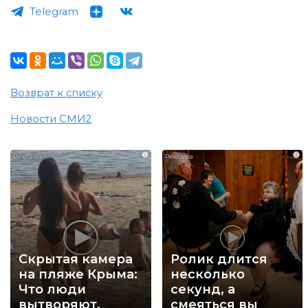
Telegram
Возврат к списку
Новости СМИ2
i
i
Скрытая камера
Ролик длится
на пляже Крыма:
несколько
Что люди
секунд, а
вытворяют,
смеяться вы