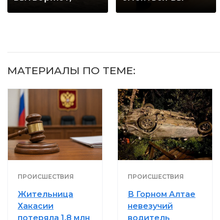
когда их не
будете долго
видят...
МАТЕРИАЛЫ ПО ТЕМЕ:
ПРОИСШЕСТВИЯ
ПРОИСШЕСТВИЯ
Жительница
В Горном Алтае
Хакасии
невезучий
потеряла 1,8 млн
водитель