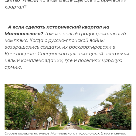
святых. А если на этом месте сделать исторический
квартал?
–
А если сделать исторический квартал на
Малиновского?
Там же целый градостроительный
комплекс. Когда с русско-японской войны
возвращались солдаты, их расквартировали в
Красноярске. Специально для этих целей построили
целый комплекс зданий, где и поселили царскую
армию.
Старые казармы на улице Малиновского г. Красноярск. В них и сейчас