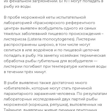
их фекальном загрязнении. БГКП могут попадать в
рыбу из воды.
В пробе мороженой кеты испытательной
лабораторией «Красноярского референтного
центра» выявлен возбудитель одного из самых
тяжёлых заболеваний пищевого происхождения –
листериоза (Listeria monocytogenes). Листерии
распространены широко, в том числе могут
селиться в иле водоёмов и по пищевой цепочке
попадать в рыбу. На заметку хозяйкам: термическая
обработка рыбы губительна для возбудителя —
листерии погибают при температуре кипения воды
в течении трёх минут.
В рыбе выявлено также достаточно много
«обитателей», которые могут стать причиной
паразитарного заражения человека. По результатам
лабораторных исследований двух партий рыбы
мороженой (корюшка, ряпушка), выловленных на
Таймыре, выявлены живые личинки ленточных